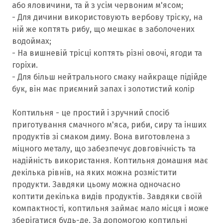
або яловичини, та й з усім червоним м'ясом;
- Для дичини використовують вербову тріску, на
ній же коптять рибу, що мешкає в заболочених
водоймах;
- На вишневій трісці коптять різні овочі, ягоди та
горіхи.
- Для більш нейтрального смаку найкраще підійде
бук, він має приємний запах і золотистий колір
Коптильня - це простий і зручний спосіб
приготування смачного м'яса, риби, сиру та інших
продуктів зі смаком диму. Вона виготовлена з
міцного металу, що забезпечує довговічність та
надійність використання. Коптильня домашня має
декілька рівнів, на яких можна розмістити
продукти. Завдяки цьому можна одночасно
коптити декілька видів продуктів. Завдяки своїй
компактності, коптильня займає мало місця і може
зберігатися будь-де. За допомогою коптильні