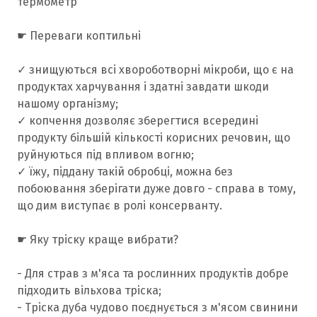
термометр
☛ Переваги коптильні
✓ знищуються всі хвороботворні мікроби, що є на
продуктах харчування і здатні завдати шкоди
нашому організму;
✓ копчення дозволяє зберегтися всередині
продукту більшій кількості корисних речовин, що
руйнуються під впливом вогню;
✓ їжу, піддану такій обробці, можна без
побоювання зберігати дуже довго - справа в тому,
що дим виступає в ролі консерванту.
☛ Яку тріску краще вибрати?
- Для страв з м'яса та рослинних продуктів добре
підходить вільхова тріска;
- Тріска дуба чудово поєднується з м'ясом свинини