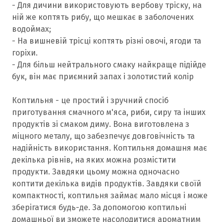
- Для дичини використовують вербову тріску, на
ній же коптять рибу, що мешкає в заболочених
водоймах;
- На вишневій трісці коптять різні овочі, ягоди та
горіхи.
- Для більш нейтрального смаку найкраще підійде
бук, він має приємний запах і золотистий колір
Коптильня - це простий і зручний спосіб
приготування смачного м'яса, риби, сиру та інших
продуктів зі смаком диму. Вона виготовлена з
міцного металу, що забезпечує довговічність та
надійність використання. Коптильня домашня має
декілька рівнів, на яких можна розмістити
продукти. Завдяки цьому можна одночасно
коптити декілька видів продуктів. Завдяки своїй
компактності, коптильня займає мало місця і може
зберігатися будь-де. За допомогою коптильні
домашньої ви зможете насолодитися ароматним