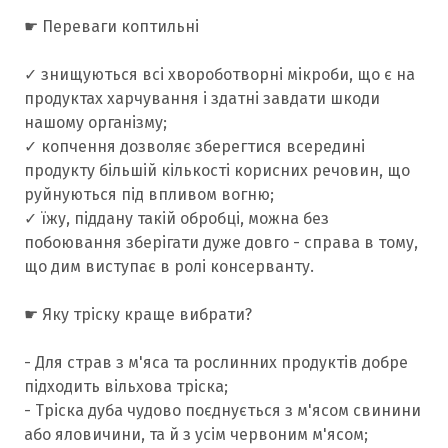
☛ Переваги коптильні
✓ знищуються всі хвороботворні мікроби, що є на
продуктах харчування і здатні завдати шкоди
нашому організму;
✓ копчення дозволяє зберегтися всередині
продукту більшій кількості корисних речовин, що
руйнуються під впливом вогню;
✓ їжу, піддану такій обробці, можна без
побоювання зберігати дуже довго - справа в тому,
що дим виступає в ролі консерванту.
☛ Яку тріску краще вибрати?
- Для страв з м'яса та рослинних продуктів добре
підходить вільхова тріска;
- Тріска дуба чудово поєднується з м'ясом свинини
або яловичини, та й з усім червоним м'ясом;