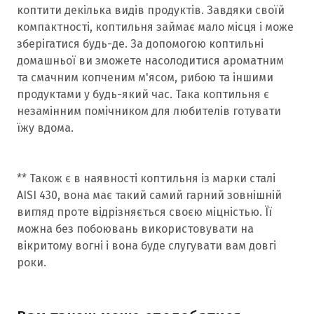
коптити декілька видів продуктів. Завдяки своїй
компактності, коптильня займає мало місця і може
зберігатися будь-де. За допомогою коптильні
домашньої ви зможете насолодитися ароматним
та смачним копченим м'ясом, рибою та іншими
продуктами у будь-який час. Така коптильня є
незамінним помічником для любителів готувати
їжу вдома.
** Також є в наявності коптильня із марки сталі
AISI 430, вона має такий самий гарний зовнішній
вигляд проте відрізняється своєю міцністью. Її
можна без побоювань використовувати на
вікритому вогні і вона буде слугувати вам довгі
роки.