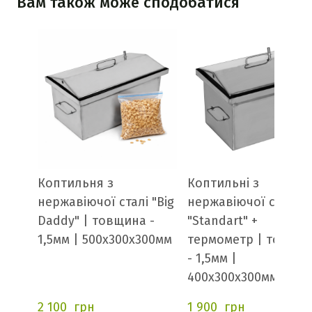
Вам також може сподобатися
Коптильня з
Коптильні з
нержавіючої сталі "Big
нержавіючої сталі
Daddy" | товщина -
"Standart" +
1,5мм | 500х300х300мм
термометр | товщи
- 1,5мм |
400х300х300мм
2 100  грн
1 900  грн