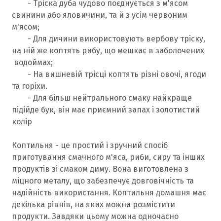
- Тріска дуба чудово поєднується з м'ясом
свинини або яловичини, та й з усім червоним
м'ясом;
- Для дичини використовують вербову тріску,
на ній же коптять рибу, що мешкає в заболочених
водоймах;
- На вишневій трісці коптять різні овочі, ягоди
та горіхи.
- Для більш нейтрального смаку найкраще
підійде бук, він має приємний запах і золотистий
колір
Коптильня - це простий і зручний спосіб
приготування смачного м'яса, риби, сиру та інших
продуктів зі смаком диму. Вона виготовлена з
міцного металу, що забезпечує довговічність та
надійність використання. Коптильня домашня має
декілька рівнів, на яких можна розмістити
продукти. Завдяки цьому можна одночасно