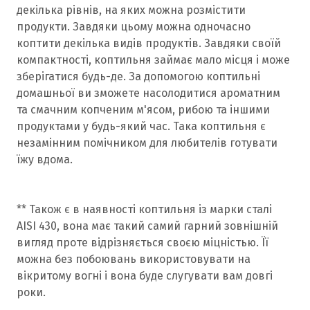
декілька рівнів, на яких можна розмістити
продукти. Завдяки цьому можна одночасно
коптити декілька видів продуктів. Завдяки своїй
компактності, коптильня займає мало місця і може
зберігатися будь-де. За допомогою коптильні
домашньої ви зможете насолодитися ароматним
та смачним копченим м'ясом, рибою та іншими
продуктами у будь-який час. Така коптильня є
незамінним помічником для любителів готувати
їжу вдома.
** Також є в наявності коптильня із марки сталі
AISI 430, вона має такий самий гарний зовнішній
вигляд проте відрізняється своєю міцністью. Її
можна без побоювань використовувати на
вікритому вогні і вона буде слугувати вам довгі
роки.