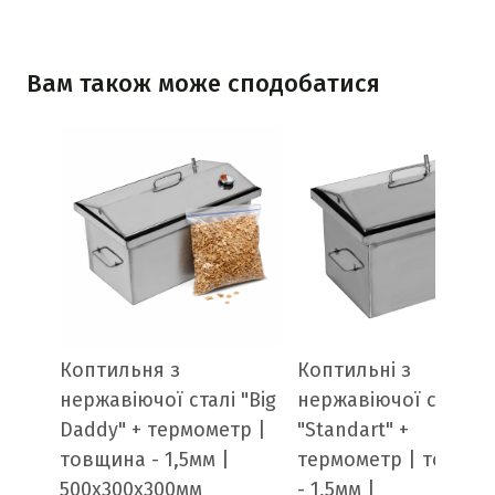
Вам також може сподобатися
Коптильня з
Коптильні з
нержавіючої сталі "Big
нержавіючої сталі
Daddy" + термометр |
"Standart" +
товщина - 1,5мм |
термометр | товщи
500х300х300мм
- 1,5мм |