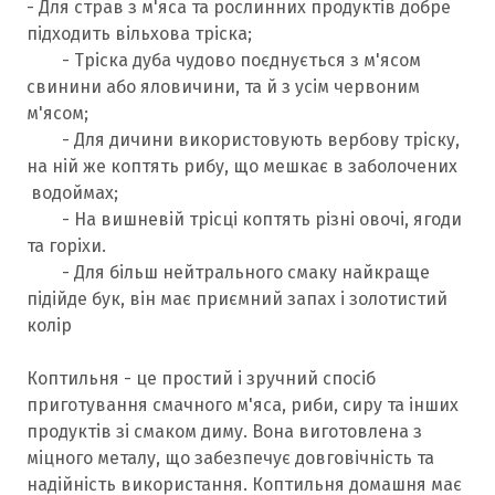
- Для страв з м'яса та рослинних продуктів добре
підходить вільхова тріска;
- Тріска дуба чудово поєднується з м'ясом
свинини або яловичини, та й з усім червоним
м'ясом;
- Для дичини використовують вербову тріску,
на ній же коптять рибу, що мешкає в заболочених
водоймах;
- На вишневій трісці коптять різні овочі, ягоди
та горіхи.
- Для більш нейтрального смаку найкраще
підійде бук, він має приємний запах і золотистий
колір
Коптильня - це простий і зручний спосіб
приготування смачного м'яса, риби, сиру та інших
продуктів зі смаком диму. Вона виготовлена з
міцного металу, що забезпечує довговічність та
надійність використання. Коптильня домашня має