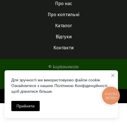
Про нас
Про коптильні
Каталог
Відгуки
Контакти
© koptimvmeste
Для зручності ми використовуємо файли cookie.
Все права защищены
Ознайомтеся з нашою Політикою Конфіденційності,
щоб дізнатися більше.
КНОПКА
Made with
ЗВ'ЯЗКУ
Прийняти