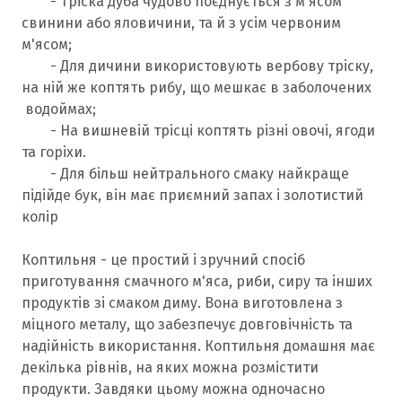
- Тріска дуба чудово поєднується з м'ясом
свинини або яловичини, та й з усім червоним
м'ясом;
- Для дичини використовують вербову тріску,
на ній же коптять рибу, що мешкає в заболочених
водоймах;
- На вишневій трісці коптять різні овочі, ягоди
та горіхи.
- Для більш нейтрального смаку найкраще
підійде бук, він має приємний запах і золотистий
колір
Коптильня - це простий і зручний спосіб
приготування смачного м'яса, риби, сиру та інших
продуктів зі смаком диму. Вона виготовлена з
міцного металу, що забезпечує довговічність та
надійність використання. Коптильня домашня має
декілька рівнів, на яких можна розмістити
продукти. Завдяки цьому можна одночасно