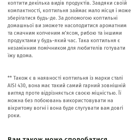
коптити декілька видів продуктів. Завдяки своїй
компактності, коптильня займає мало місця і може
зберігатися будь-де. За допомогою коптильні
домашньої ви зможете насолодитися ароматним
та смачним копченим м'ясом, рибою та іншими
продуктами у будь-який час. Така коптильня є
незамінним помічником для любителів готувати
їжу вдома.
** Також є в наявності коптильня із марки сталі
AISI 430, вона має такий самий гарний зовнішній
вигляд проте відрізняється своєю міцністью. Її
можна без побоювань використовувати на
вікритому вогні і вона буде слугувати вам довгі
роки.
Вам також може сподобатися