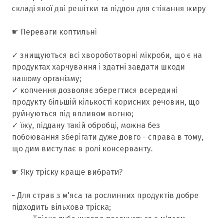
складі якої дві решітки та піддон для стікання жиру
☛ Переваги коптильні
✓ знищуються всі хвороботворні мікроби, що є на
продуктах харчування і здатні завдати шкоди
нашому організму;
✓ копчення дозволяє зберегтися всередині
продукту більшій кількості корисних речовин, що
руйнуються під впливом вогню;
✓ їжу, піддану такій обробці, можна без
побоювання зберігати дуже довго - справа в тому,
що дим виступає в ролі консерванту.
☛ Яку тріску краще вибрати?
- Для страв з м'яса та рослинних продуктів добре
підходить вільхова тріска;